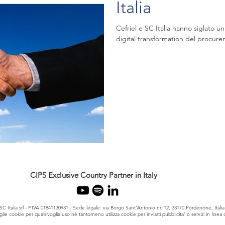
Italia
Cefriel e SC Italia hanno siglato u
digital transformation del procurem
CIPS Exclusive Country Partner in Italy
SC Italia srl - P.IVA 01841130931 - Sede legale: via Borgo Sant'Antonio nr. 12, 33170 Pordenone, Italia
ie cookie per qualsivoglia uso né tantomeno utilizza cookie per inviarti pubblicita' o servizi in linea