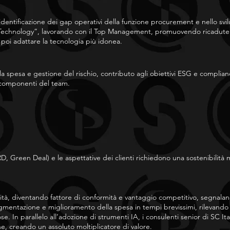
a identificazione dei gap operativi della funzione procurement e nello svi
 Technology”, lavorando con il Top Management, promuovendo ricadute
 poi adattare la tecnologia più idonea.
lla spesa e gestione del rischio, contributo agli obiettivi ESG e compli
 componenti del team.
, Green Deal) e le aspettative dei clienti richiedono una sostenibilità 
ità, diventando fattore di conformità e vantaggio competitivo, segnaland
gmentazione e miglioramento della spesa in tempi brevissimi, rilevando i
e. In parallelo all’adozione di strumenti IA, i consulenti senior di SC It
e, creando un assoluto moltiplicatore di valore.