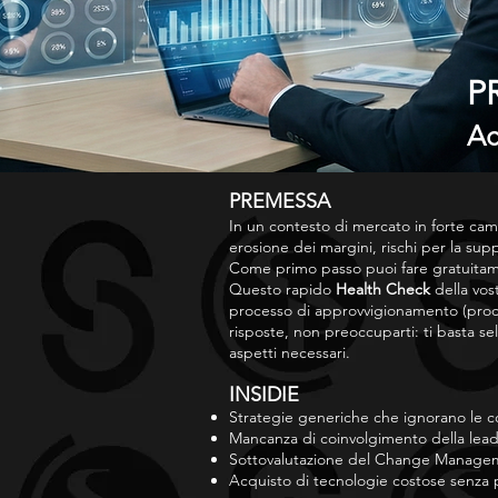
P
Ac
PREMESSA
In un contesto di mercato in forte ca
erosione dei margini, rischi per la supp
Come primo passo puoi fare gratuitam
Questo rapido
Health Check
della vos
processo di approvvigionamento (procu
risposte, non preoccuparti: ti basta se
aspetti necessari.
INSIDIE
Strategie generiche che ignorano le co
Mancanza di coinvolgimento della lea
Sottovalutazione del Change Manage
Acquisto di tecnologie costose senza 