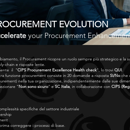
ROCUREMENT EVOLUTION
celerate
your Procurement Enhancemen
mbiamento, il Procurement ricopre un ruolo sempre più strategico e la 
ly-chain e risposte lente.
ente il "
CIPS Procurement Excellence Health check
", lo trovi
QUI
.
tra funzione procurement consiste in 20 domande a risposta
Sì/No
che c
rement) nella tua organizzazione, indipendentemente dalle sue dimens
lezionare “
Non sono sicuro
” e
SC Italia
, in collaborazione con
CIPS (Reg
mplessità specifiche del settore industriale
dership
ment
prima correggere i processi di base.