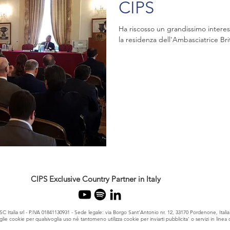
CIPS
Ha riscosso un grandissimo interes
la residenza dell'Ambasciatrice Bri
CIPS Exclusive Country Partner in Italy
SC Italia srl - P.IVA 01841130931 - Sede legale: via Borgo Sant'Antonio nr. 12, 33170 Pordenone, Italia
ie cookie per qualsivoglia uso né tantomeno utilizza cookie per inviarti pubblicita' o servizi in linea